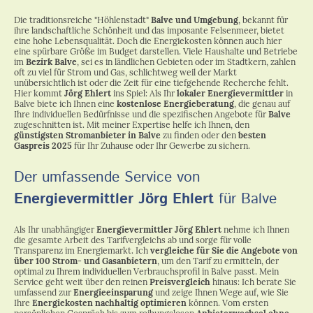
Die traditionsreiche "Höhlenstadt"
Balve und Umgebung
, bekannt für
ihre landschaftliche Schönheit und das imposante Felsenmeer, bietet
eine hohe Lebensqualität. Doch die Energiekosten können auch hier
eine spürbare Größe im Budget darstellen. Viele Haushalte und Betriebe
im
Bezirk Balve
, sei es in ländlichen Gebieten oder im Stadtkern, zahlen
oft zu viel für Strom und Gas, schlichtweg weil der Markt
unübersichtlich ist oder die Zeit für eine tiefgehende Recherche fehlt.
Hier kommt
Jörg Ehlert
ins Spiel: Als Ihr
lokaler Energievermittler
in
Balve biete ich Ihnen eine
kostenlose Energieberatung
, die genau auf
Ihre individuellen Bedürfnisse und die spezifischen Angebote für
Balve
zugeschnitten ist. Mit meiner Expertise helfe ich Ihnen, den
günstigsten Stromanbieter in Balve
zu finden oder den
besten
Gaspreis 2025
für Ihr Zuhause oder Ihr Gewerbe zu sichern.
Der umfassende Service von
Energievermittler Jörg Ehlert
für Balve
Als Ihr unabhängiger
Energievermittler Jörg Ehlert
nehme ich Ihnen
die gesamte Arbeit des Tarifvergleichs ab und sorge für volle
Transparenz im Energiemarkt. Ich
vergleiche für Sie die Angebote von
über 100 Strom- und Gasanbietern
, um den Tarif zu ermitteln, der
optimal zu Ihrem individuellen Verbrauchsprofil in Balve passt. Mein
Service geht weit über den reinen
Preisvergleich
hinaus: Ich berate Sie
umfassend zur
Energieeinsparung
und zeige Ihnen Wege auf, wie Sie
Ihre
Energiekosten nachhaltig optimieren
können. Vom ersten