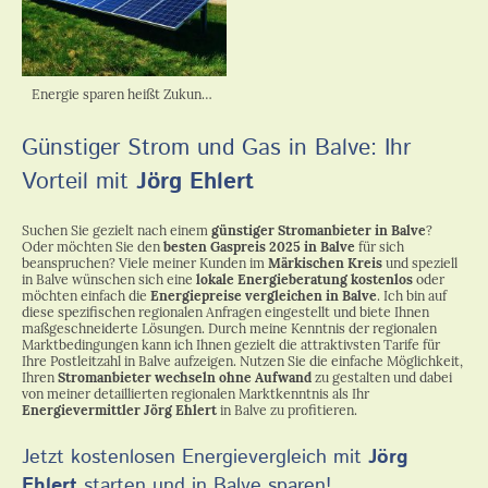
Energie sparen heißt Zukunft sichern.
Günstiger Strom und Gas in Balve: Ihr
Vorteil mit
Jörg Ehlert
Suchen Sie gezielt nach einem
günstiger Stromanbieter in Balve
?
Oder möchten Sie den
besten Gaspreis 2025 in Balve
für sich
beanspruchen? Viele meiner Kunden im
Märkischen Kreis
und speziell
in Balve wünschen sich eine
lokale Energieberatung kostenlos
oder
möchten einfach die
Energiepreise vergleichen in Balve
. Ich bin auf
diese spezifischen regionalen Anfragen eingestellt und biete Ihnen
maßgeschneiderte Lösungen. Durch meine Kenntnis der regionalen
Marktbedingungen kann ich Ihnen gezielt die attraktivsten Tarife für
Ihre Postleitzahl in Balve aufzeigen. Nutzen Sie die einfache Möglichkeit,
Ihren
Stromanbieter wechseln ohne Aufwand
zu gestalten und dabei
von meiner detaillierten regionalen Marktkenntnis als Ihr
Energievermittler Jörg Ehlert
in Balve zu profitieren.
Jetzt kostenlosen Energievergleich mit
Jörg
Ehlert
starten und in Balve sparen!