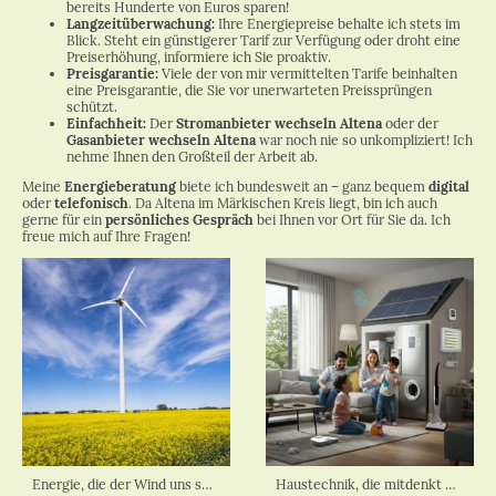
bereits Hunderte von Euros sparen!
Langzeitüberwachung:
Ihre Energiepreise behalte ich stets im
Blick. Steht ein günstigerer Tarif zur Verfügung oder droht eine
Preiserhöhung, informiere ich Sie proaktiv.
Preisgarantie:
Viele der von mir vermittelten Tarife beinhalten
eine Preisgarantie, die Sie vor unerwarteten Preissprüngen
schützt.
Einfachheit:
Der
Stromanbieter wechseln Altena
oder der
Gasanbieter wechseln Altena
war noch nie so unkompliziert! Ich
nehme Ihnen den Großteil der Arbeit ab.
Meine
Energieberatung
biete ich bundesweit an – ganz bequem
digital
oder
telefonisch
. Da Altena im Märkischen Kreis liegt, bin ich auch
gerne für ein
persönliches Gespräch
bei Ihnen vor Ort für Sie da. Ich
freue mich auf Ihre Fragen!
Energie, die der Wind uns schenkt.
Haustechnik, die mitdenkt – für mehr Energieeffizienz.