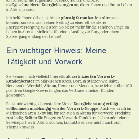
ich verstehe die regionalen Besonderheiten und biete
maßgeschneiderte Energielösungen
an, die zu Ihnen und Ihrem Leben
in Altena passen.
Ich helfe Ihnen dabei, nicht nur
günstig Strom kaufen Altena
zu
können, sondern auch einen Beitrag zu einer effizienteren
Energieversorgung zu leisten. So bleibt mehr für die schönen Dinge im
Leben in Altena – vielleicht für einen Ausflug zur Burg oder einen
Spaziergang entlang der Lenne!
Ein wichtiger Hinweis: Meine
Tätigkeit und Vorwerk
Sie kennen mich vielleicht bereits als
zertifizierten Vorwerk-
Kundenberater
im Märkischen Kreis. Dort, in Städten wie Balve,
Neuenrade, Werdohl,
Altena
, Hemer und Menden, habe ich mit über 100
positiven Google-Bewertungen das Vertrauen meiner Kunden
gewonnen.
Es ist mir wichtig klarzustellen: Meine
Energieberatung erfolgt
vollkommen unabhängig von der Vorwerk-Gruppe
. Auch wenn ich im
Märkischen Kreis aktiv bin, bin ich auch in Altena für Vorwerk-Produkte
zuständig. Sollten Sie Fragen zu Vorwerk-Produkten haben oder einen
Servicepartner in Altena suchen, kontaktieren Sie micht auch zum
Thema Vorwerk.