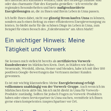
des historischen Rathauses wohnen, nahe des Hellwegs zuhause sind
oder das charmante Flair des Kurparks genießen – ich verstehe die
regionalen Besonderheiten und biete
maßgeschneiderte
Energielösungen
an, die zu Ihnen und Ihrem Leben in Unna passen.
Ich helfe Ihnen dabei, nicht nur
günstig Strom kaufen Unna
zu können,
sondern auch einen Beitrag zu einer effizienteren Energieversorgung zu
leisten. So bleibt mehr für die schönen Dinge im Leben in Unna, zum
Beispiel für einen Besuch des „Eulenbrunnens“ am Alten Markt!
Ein wichtiger Hinweis: Meine
Tätigkeit und Vorwerk
Sie kennen mich vielleicht bereits als
zertifizierten Vorwerk-
Kundenberater
im Märkischen Kreis. Dort, in Städten wie Balve,
Neuenrade, Werdohl, Altena, Hemer und Menden, habe ich mit über 100
positiven Google-Bewertungen das Vertrauen meiner Kunden
gewonnen.
Es ist mir wichtig klarzustellen: Meine
Energieberatung erfolgt
vollkommen unabhängig von der Vorwerk-Gruppe
. Auch wenn ich im
Märkischen Kreis aktiv bin, bin ich nicht direkt in Unna für Vorwerk-
Produkte zuständig. Sollten Sie jedoch Fragen zu Vorwerk-Produkten
haben oder einen Servicepartner in Unna suchen, vermittele ich Ihnen
gerne einen kompetenten Ansprechpartner vor Ort.